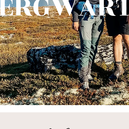
ERGWÄR