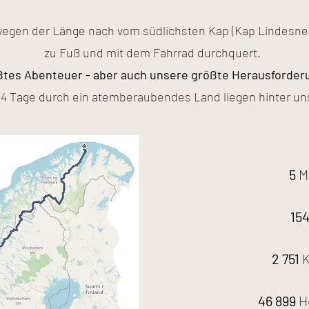
egen der Länge nach vom südlichsten Kap (Kap Lindesn
zu Fuß und mit dem Fahrrad durchquert.
tes Abenteuer - aber auch unsere größte Herausforderu
54 Tage durch ein atemberaubendes Land liegen hinter un
5
M
15
2 751
K
46 899
H