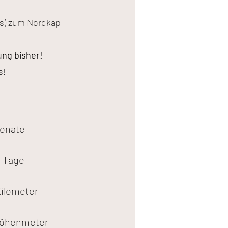
es) zum Nordkap
ng bisher!
s!
onate
4
Tage
ilometer
öhenmeter