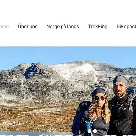
ome
Über uns
Norge på langs
Trekking
Bikepac