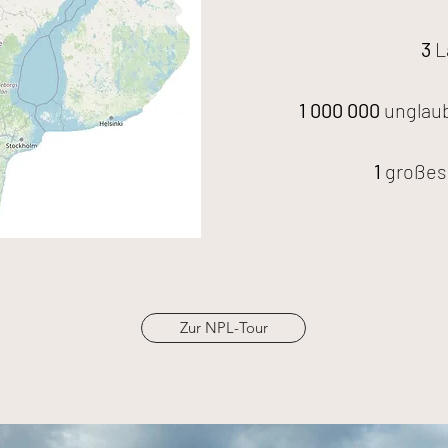
3
L
1 000 000
unglau
1
großes
Zur NPL-Tour