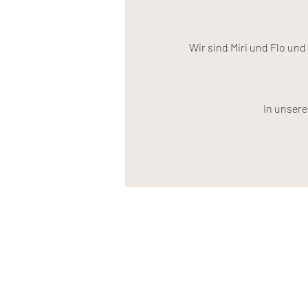
Wir sind Miri und Flo und
In unsere