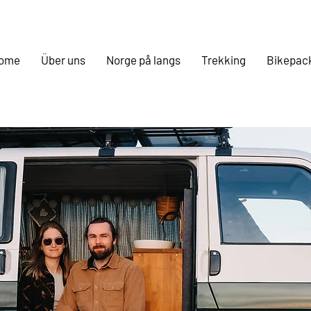
ome
Über uns
Norge på langs
Trekking
Bikepac