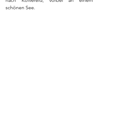
nach Kolvereid, vorbei an einem 
schönen See. 